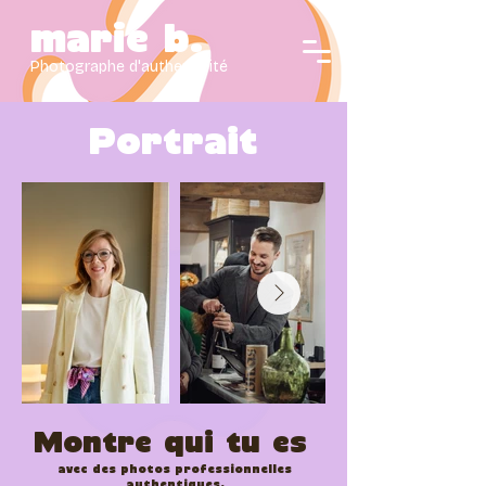
marie b.
Photographe d'authenticité
Portrait
Montre qui tu es
avec des photos professionnelles
authentiques,