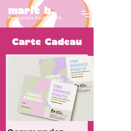
marie b.
Photographe d'authenticité
Carte Cadeau